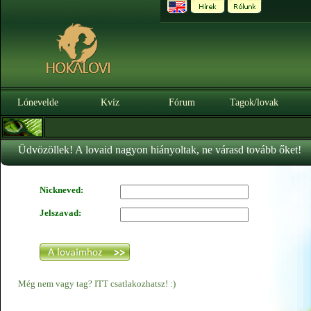
Lónevelde
Kvíz
Fórum
Tagok/lovak
Üdvözöllek! A lovaid nagyon hiányoltak, ne várasd tovább őket!
Nickneved:
Jelszavad:
Még nem vagy tag? ITT csatlakozhatsz! :)