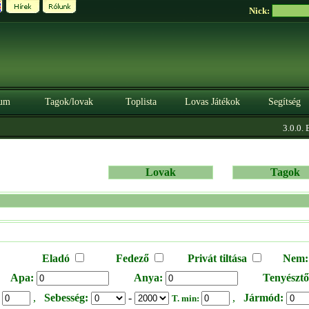
Nick:
um
Tagok/lovak
Toplista
Lovas Játékok
Segítség
3.0.0. B
Lovak
Tagok
Eladó
Fedező
Privát tiltása
Nem:
Apa:
Anya:
Tenyésztő
,
Sebesség:
-
,
Jármód:
:
T. min: