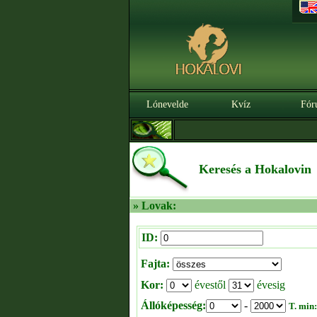
Lónevelde
Kvíz
Fór
Keresés a Hokalovin
» Lovak:
ID:
Fajta:
Kor:
évestől
évesig
Állóképesség:
-
T. min