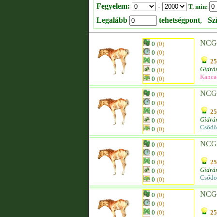
Fegyelem:
-
T. min:
Legalább
tehetségpont
,
Sz
NCG
0
(0)
0
(0)
0
(0)
25
Gidrá
0
(0)
Kanca
0
(0)
NCG
0
(0)
0
(0)
0
(0)
25
Gidrá
0
(0)
Csődö
0
(0)
NCG
0
(0)
0
(0)
0
(0)
25
Gidrá
0
(0)
Csődö
0
(0)
NCG
0
(0)
0
(0)
0
(0)
25