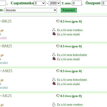
,
Csapatmunka
-
,
Összpont
T. min:
ín:
~BK25
0.5 éves (gen: 0)
Ez a ló nem vemhes
 pt
n
Ez a ló nem eladó
csikó
~BM25
0.5 éves (gen: 0)
Ez a ló nem fedezőmén
 pt
n
Ez a ló nem eladó
rcsikó
~AM25
0.5 éves (gen: 0)
Ez a ló nem fedezőmén
 pt
n
Ez a ló nem eladó
rcsikó
~AK25
0.5 éves (gen: 0)
Ez a ló nem vemhes
 pt