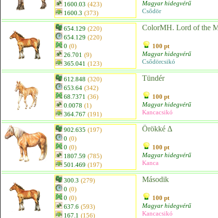
Magyar hidegvérű
1600.03
(423)
Csődör
1600.3
(373)
ColorMH. Lord of the M
654.129
(220)
654.129
(220)
0
(0)
100 pt
Magyar hidegvérű
26.701
(9)
Csődörcsikó
365.041
(123)
Tündér
612.848
(320)
653.64
(342)
68.7371
(36)
100 pt
Magyar hidegvérű
0.0078
(1)
Kancacsikó
364.767
(191)
Örökké Δ
902.635
(197)
0
(0)
0
(0)
100 pt
Magyar hidegvérű
1807.59
(785)
Kanca
501.469
(197)
Második
300.3
(279)
0
(0)
0
(0)
100 pt
Magyar hidegvérű
637.6
(593)
Kancacsikó
167.1
(156)