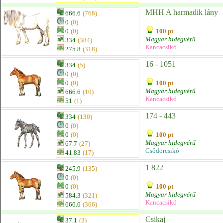
MHH A harmadik lány
666.6
(768)
0
(0)
0
(0)
100 pt
Magyar hidegvérű
334
(384)
Kancacsikó
275.8
(318)
16 - 1051
334
(5)
0
(0)
0
(0)
100 pt
Magyar hidegvérű
666.6
(10)
Kancacsikó
51
(1)
174 - 443
334
(130)
0
(0)
0
(0)
100 pt
Magyar hidegvérű
67.7
(27)
Csődörcsikó
41.83
(17)
1 822
245.9
(135)
0
(0)
0
(0)
100 pt
Magyar hidegvérű
584.3
(321)
Kancacsikó
666.6
(366)
Csikaj
37.1
(3)