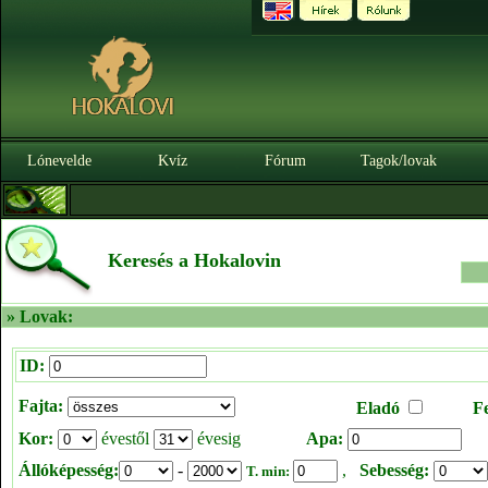
Lónevelde
Kvíz
Fórum
Tagok/lovak
Keresés a Hokalovin
» Lovak:
ID:
Fajta:
Eladó
F
Kor:
évestől
évesig
Apa:
Állóképesség:
-
,
Sebesség:
T. min: