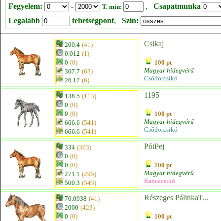
Fegyelem:
-
,
Csapatmunka
T. min:
Legalább
tehetségpont
,
Szín:
Csikaj
200.4
(41)
0.012
(1)
0
(0)
100 pt
Magyar hidegvérű
307.7
(63)
Csődörcsikó
26.17
(6)
1195
138.5
(113)
0
(0)
0
(0)
100 pt
Magyar hidegvérű
666.6
(541)
Csődörcsikó
666.6
(541)
PótPej
334
(363)
0
(0)
0
(0)
100 pt
Magyar hidegvérű
271.1
(295)
Kancacsikó
500.3
(543)
Részeges PálinkaT...
70.0938
(41)
2000
(423)
0
(0)
100 pt