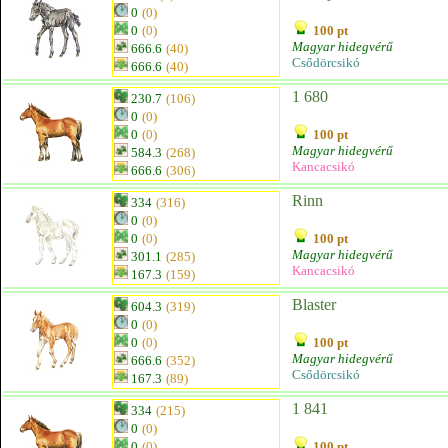
0
(0)
0
(0)
100 pt
Magyar hidegvérű
666.6
(40)
Csődörcsikó
666.6
(40)
1 680
230.7
(106)
0
(0)
0
(0)
100 pt
Magyar hidegvérű
584.3
(268)
Kancacsikó
666.6
(306)
Rinn
334
(316)
0
(0)
0
(0)
100 pt
Magyar hidegvérű
301.1
(285)
Kancacsikó
167.3
(159)
Blaster
604.3
(319)
0
(0)
0
(0)
100 pt
Magyar hidegvérű
666.6
(352)
Csődörcsikó
167.3
(89)
1 841
334
(215)
0
(0)
0
(0)
100 pt