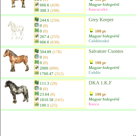
Magyar hidegvérű
666.6
(428)
Kancacsikó
308.3
(198)
Grey Keeper
244.6
(234)
0
(0)
0
(0)
100 pt
Magyar hidegvérű
267.4
(255)
Csődörcsikó
666.6
(636)
Salvatore Csontos
504.89
(178)
0
(0)
0
(0)
100 pt
Magyar hidegvérű
2000
(690)
Csődör
1760.47
(312)
DKA 1.K.F
111.3
(28)
0
(0)
23.64
(6)
100 pt
Magyar hidegvérű
1810.58
(165)
Kanca
100.1
(25)