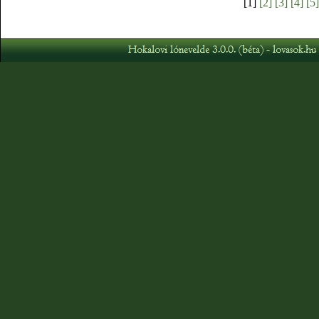
[1]
[2]
[3]
[4]
[5]