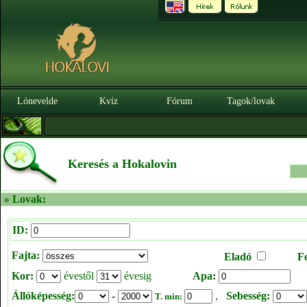
Lónevelde
Kvíz
Fórum
Tagok/lovak
Keresés a Hokalovin
» Lovak:
ID:
Fajta:
Eladó
F
Kor:
évestől
évesig
Apa:
Állóképesség:
-
,
Sebesség:
T. min: