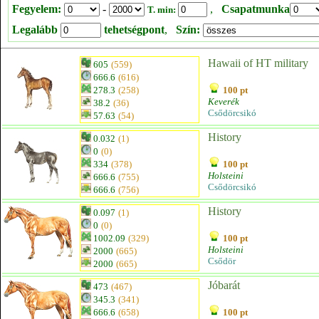
Fegyelem:
-
,
Csapatmunka
T. min:
Legalább
tehetségpont
,
Szín:
Hawaii of HT military
605
(559)
666.6
(616)
278.3
(258)
100 pt
Keverék
38.2
(36)
Csődörcsikó
57.63
(54)
History
0.032
(1)
0
(0)
334
(378)
100 pt
Holsteini
666.6
(755)
Csődörcsikó
666.6
(756)
History
0.097
(1)
0
(0)
1002.09
(329)
100 pt
Holsteini
2000
(665)
Csődör
2000
(665)
Jóbarát
473
(467)
345.3
(341)
666.6
(658)
100 pt