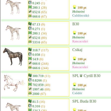
0.245
(1)
280.1
(28)
100 pt
Holsteini
652.6
(65)
Csődörcsikó
666.6
(67)
B30
67.13
(9)
0.271
(1)
280.1
(34)
100 pt
Holsteini
652.6
(80)
Kancacsikó
533.6
(65)
Csikaj
318.7
(117)
0.058
(1)
14.9
(6)
100 pt
Holsteini
666.6
(244)
Kancacsikó
666.6
(244)
SPL♛ Cyrill B30
300.719
(11)
0.8266
(1)
702.859
(40)
100 pt
Holsteini
1997.46
(68)
Csődör
2000
(67)
SPL Buda B30
81.5
(16)
0.316
(1)
134.2
(26)
100 pt