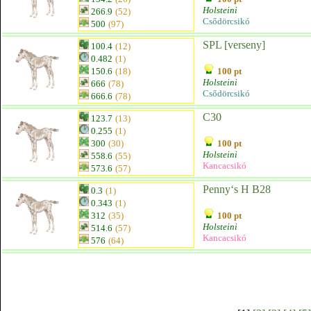
Holsteini
266.9
(52)
Csődörcsikó
500
(97)
SPL [verseny]
100.4
(12)
0.482
(1)
150.6
(18)
100 pt
Holsteini
666
(78)
Csődörcsikó
666.6
(78)
C30
123.7
(13)
0.255
(1)
300
(30)
100 pt
Holsteini
558.6
(55)
Kancacsikó
573.6
(57)
Penny‘s H B28
0.3
(1)
0.343
(1)
312
(35)
100 pt
Holsteini
514.6
(57)
Kancacsikó
576
(64)