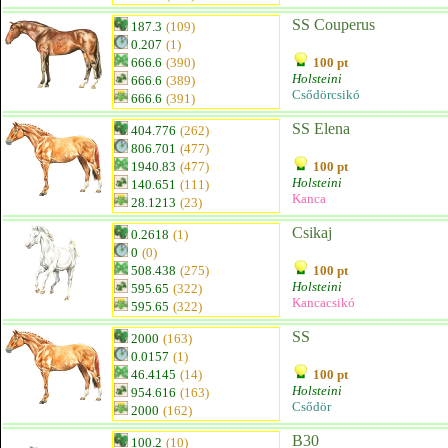
SS Couperus
187.3
(109)
0.207
(1)
666.6
(390)
100 pt
Holsteini
666.6
(389)
Csődörcsikó
666.6
(391)
SS Elena
404.776
(262)
806.701
(477)
1940.83
(477)
100 pt
Holsteini
140.651
(111)
Kanca
28.1213
(23)
Csikaj
0.2618
(1)
0
(0)
508.438
(275)
100 pt
Holsteini
595.65
(322)
Kancacsikó
595.65
(322)
SS
2000
(163)
0.0157
(1)
46.4145
(14)
100 pt
Holsteini
954.616
(163)
Csődör
2000
(162)
B30
100.2
(10)