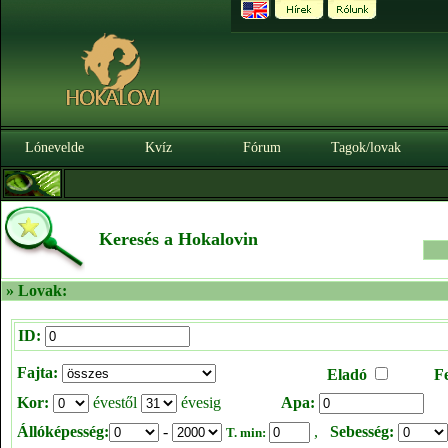
Lónevelde
Kvíz
Fórum
Tagok/lovak
Keresés a Hokalovin
» Lovak:
ID:
Fajta:
Eladó
F
Kor:
évestől
évesig
Apa:
Állóképesség:
-
,
Sebesség:
T. min: