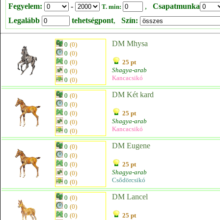
Fegyelem:
-
,
Csapatmunka
T. min:
Legalább
tehetségpont
,
Szín:
DM Mhysa
0
(0)
0
(0)
0
(0)
25 pt
Shagya-arab
0
(0)
Kancacsikó
0
(0)
DM Két kard
0
(0)
0
(0)
0
(0)
25 pt
Shagya-arab
0
(0)
Kancacsikó
0
(0)
DM Eugene
0
(0)
0
(0)
0
(0)
25 pt
Shagya-arab
0
(0)
Csődörcsikó
0
(0)
DM Lancel
0
(0)
0
(0)
0
(0)
25 pt