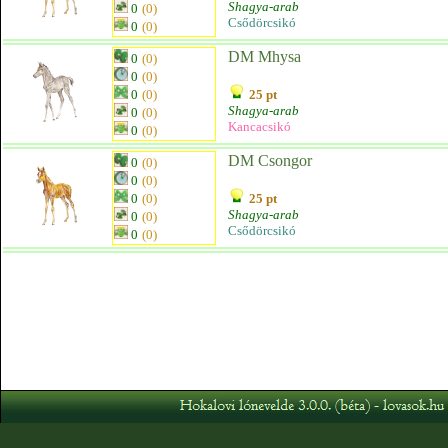
Shagya-arab
0
(0)
Csődörcsikó
0
(0)
DM Mhysa
0
(0)
0
(0)
0
(0)
25 pt
Shagya-arab
0
(0)
Kancacsikó
0
(0)
DM Csongor
0
(0)
0
(0)
0
(0)
25 pt
Shagya-arab
0
(0)
Csődörcsikó
0
(0)