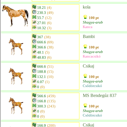
kola
18.21
(4)
230.3
(49)
55.7
(12)
100 pt
Shagya-arab
27.01
(6)
Kanca
10.32
(3)
Bambi
367
(38)
666.6
(69)
366.6
(38)
100 pt
Shagya-arab
48.1
(5)
Kancacsikó
48.83
(6)
Csikaj
666.6
(51)
188.8
(15)
132.1
(10)
100 pt
Shagya-arab
6.07
(1)
Csődörcsikó
0
(0)
MS Bendegúz 837
566.6
(459)
166.8
(135)
300.3
(243)
100 pt
Shagya-arab
0
(0)
Csődörcsikó
0
(0)
Csikaj
166.9
(200)