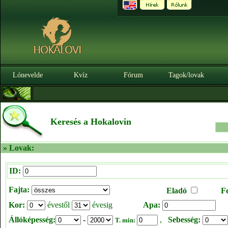
Lónevelde
Kvíz
Fórum
Tagok/lovak
Keresés a Hokalovin
» Lovak:
ID:
Fajta:
Eladó
F
Kor:
évestől
évesig
Apa:
Állóképesség:
-
,
Sebesség:
T. min: