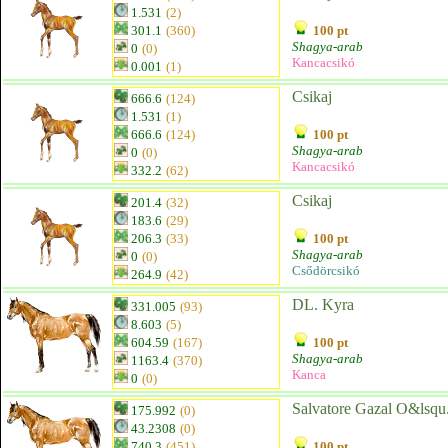
1.531
(2)
301.1
(360)
100 pt
Shagya-arab
0
(0)
Kancacsikó
0.001
(1)
Csikaj
666.6
(124)
1.531
(1)
666.6
(124)
100 pt
Shagya-arab
0
(0)
Kancacsikó
332.2
(62)
Csikaj
201.4
(32)
183.6
(29)
206.3
(33)
100 pt
Shagya-arab
0
(0)
Csődörcsikó
264.9
(42)
DL. Kyra
331.005
(93)
8.603
(5)
604.59
(167)
100 pt
Shagya-arab
1163.4
(370)
Kanca
0
(0)
Salvatore Gazal O&lsqu.
175.992
(0)
43.2308
(0)
740.3
(451)
100 pt