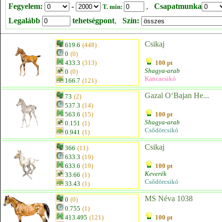
Fegyelem:
-
,
Csapatmunka
T. min:
Legalább
tehetségpont
,
Szín:
Csikaj
619.6
(448)
0
(0)
433.3
(313)
100 pt
Shagya-arab
0
(0)
Kancacsikó
166.7
(121)
Gazal O‘Bajan He...
73
(2)
537.3
(14)
563.6
(15)
100 pt
Shagya-arab
0.151
(1)
Csődörcsikó
0.941
(1)
Csikaj
366
(11)
633.3
(19)
633.6
(19)
100 pt
Keverék
33.66
(1)
Csődörcsikó
33.43
(1)
MS Néva 1038
0
(0)
0.755
(1)
413.495
(121)
100 pt