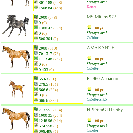
Shagya-arab
801.188
(458)
Kanca
1506.84
(458)
MS Mithos 972
2000
(648)
0
(0)
1300.47
(324)
100 pt
Shagya-arab
0
(0)
Csődör
500.304
(0)
AMARANTH
2000
(610)
701.517
(73)
1713.48
(287)
100 pt
Shagya-arab
0
(0)
Csődör
0.453
(0)
F | 960 Abbadon
55.63
(31)
278.5
(161)
666.6
(384)
100 pt
Shagya-arab
0
(0)
Csődörcsikó
666.6
(384)
HPPSonOfTheSky
713.551
(104)
1000.35
(284)
1248.96
(414)
100 pt
Shagya-arab
674.558
(0)
Csődör
668.496
(1)