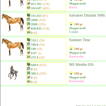
Shagya-arab
921.561
(118)
Kanca
1614.87
(401)
Salvatore Dinamit 5000..
161.453
(87)
2000
(335)
2000
(335)
100 pt
Shagya-arab
838.835
(154)
Csődör
0
(0)
Summer Time
310.2
(29)
188.8
(18)
199
(19)
100 pt
Shagya-arab
6.07
(1)
Kancacsikó
255.4
(24)
MS Mentha 926
648.6
(633)
0
(0)
300.2
(293)
100 pt
Shagya-arab
0
(0)
Kancacsikó
0
(0)