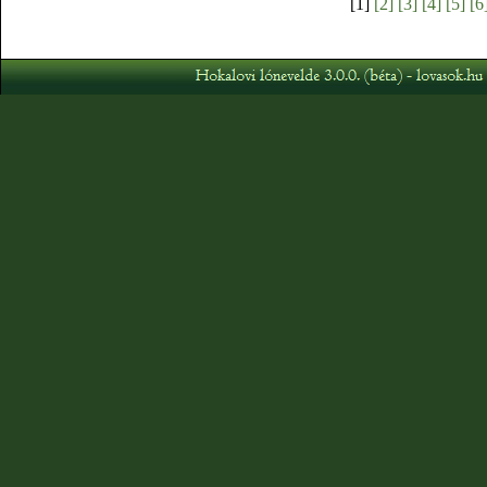
[1]
[2]
[3]
[4]
[5]
[6