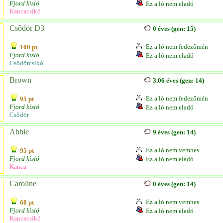
Fjord kisló
Ez a ló nem eladó
Kancacsikó
Csődör D3
0 éves (gen: 15)
Ez a ló nem fedezőmén
100 pt
Fjord kisló
Ez a ló nem eladó
Csődörcsikó
Brown
3.06 éves (gen: 14)
Ez a ló nem fedezőmén
95 pt
Fjord kisló
Ez a ló nem eladó
Csődör
Abbie
9 éves (gen: 14)
Ez a ló nem vemhes
95 pt
Fjord kisló
Ez a ló nem eladó
Kanca
Caroline
0 éves (gen: 14)
Ez a ló nem vemhes
60 pt
Fjord kisló
Ez a ló nem eladó
Kancacsikó