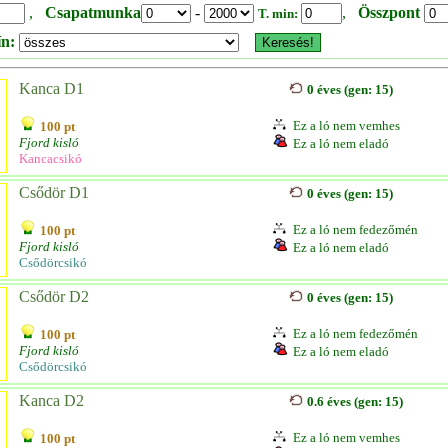
,
Csapatmunka
-
,
Összpont
T. min:
ín:
Kanca D1
0 éves (gen: 15)
Ez a ló nem vemhes
100 pt
Fjord kisló
Ez a ló nem eladó
Kancacsikó
Csődör D1
0 éves (gen: 15)
Ez a ló nem fedezőmén
100 pt
Fjord kisló
Ez a ló nem eladó
Csődörcsikó
Csődör D2
0 éves (gen: 15)
Ez a ló nem fedezőmén
100 pt
Fjord kisló
Ez a ló nem eladó
Csődörcsikó
Kanca D2
0.6 éves (gen: 15)
Ez a ló nem vemhes
100 pt