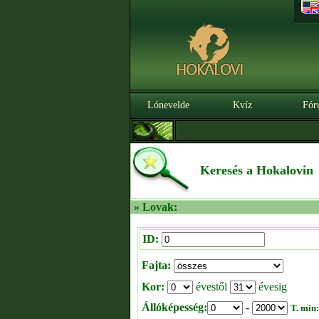
Lónevelde
Kvíz
Fór
Keresés a Hokalovin
» Lovak:
ID:
Fajta:
Kor:
évestől
évesig
Állóképesség:
-
T. min