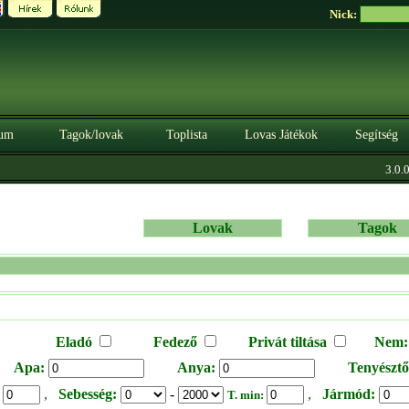
Nick:
um
Tagok/lovak
Toplista
Lovas Játékok
Segítség
3.0.0. 
Lovak
Tagok
Eladó
Fedező
Privát tiltása
Nem:
Apa:
Anya:
Tenyésztő
,
Sebesség:
-
,
Jármód:
:
T. min: