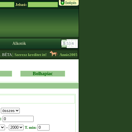
Jelszó:
Alkotók
|
BÉTA
Szerezz kreditet itt!
Annie2005
- Mitikus importok alacsony áron el
Bolhapiac
:
-
T. min: