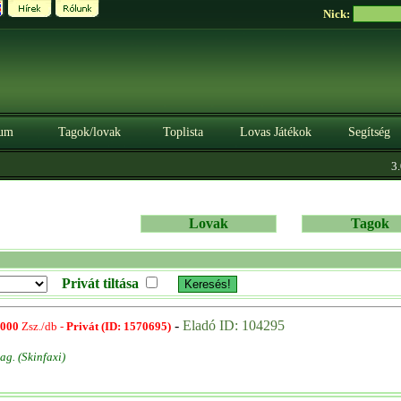
Nick:
um
Tagok/lovak
Toplista
Lovas Játékok
Segítség
3.0
Lovak
Tagok
Privát tiltása
-
Eladó ID: 104295
000
Zsz./db -
Privát (ID: 1570695)
g. (Skinfaxi)