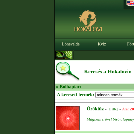
Lónevelde
Kvíz
Fór
Keresés a Hokalovin
» Bolhapiac:
A keresett termék:
Öröktűz
-
-
[
1
db.]
Ára:
20
Mágikus erővel bíró alapanya