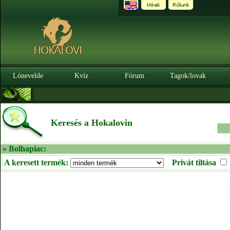
Lónevelde
Kvíz
Fórum
Tagok/lovak
Keresés a Hokalovin
» Bolhapiac:
A keresett termék:
Privát tiltása