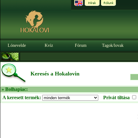
Lónevelde
Kvíz
Fórum
Tagok/lovak
Keresés a Hokalovin
» Bolhapiac:
A keresett termék:
Privát tiltása