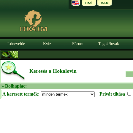
Lónevelde
Kvíz
Fórum
Tagok/lovak
Keresés a Hokalovin
» Bolhapiac:
A keresett termék:
Privát tiltása