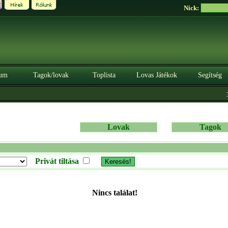
Nick:
um
Tagok/lovak
Toplista
Lovas Játékok
Segítség
3
Lovak
Tagok
Privát tiltása
Nincs találat!