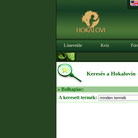
Lónevelde
Kvíz
Fór
Keresés a Hokalovin
» Bolhapiac:
A keresett termék: