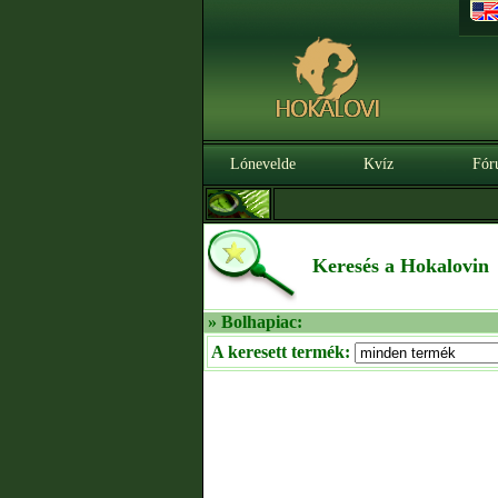
Lónevelde
Kvíz
Fór
Keresés a Hokalovin
» Bolhapiac:
A keresett termék: