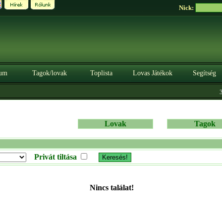
Nick:
um
Tagok/lovak
Toplista
Lovas Játékok
Segítség
3.
Lovak
Tagok
Privát tiltása
Nincs találat!