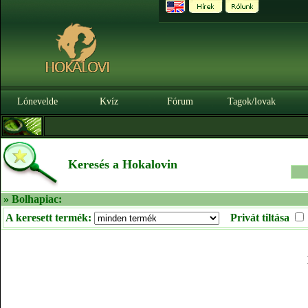
Lónevelde
Kvíz
Fórum
Tagok/lovak
Keresés a Hokalovin
» Bolhapiac:
A keresett termék:
Privát tiltása