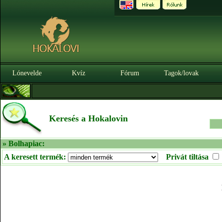
Lónevelde
Kvíz
Fórum
Tagok/lovak
Keresés a Hokalovin
» Bolhapiac:
A keresett termék:
Privát tiltása