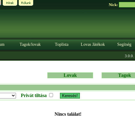
Nick:
um
Tagok/lovak
Toplista
Lovas Játékok
Segítség
3.0.0. 
Lovak
Tagok
Privát tiltása
Nincs találat!