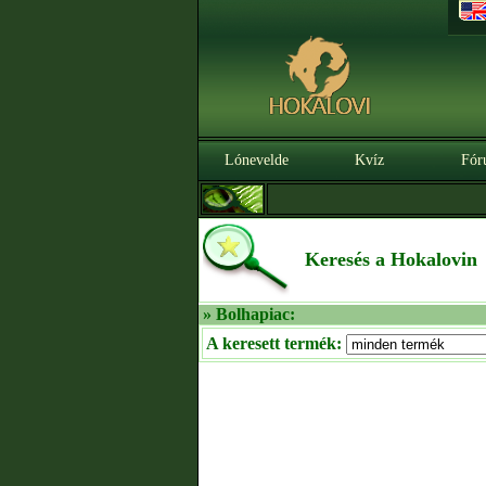
Lónevelde
Kvíz
Fór
Keresés a Hokalovin
» Bolhapiac:
A keresett termék: