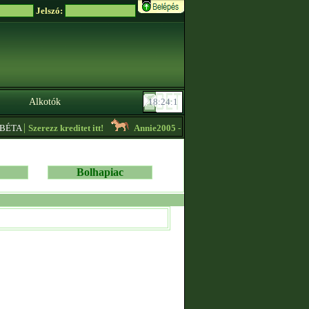
Jelszó:
Alkotók
|
BÉTA
Szerezz kreditet itt!
Annie2005
- Mitikus importok alacsony áron el
Bolhapiac