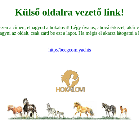
Külső oldalra vezető link!
en a címen, elhagyod a hokalovit! Légy óvatos, ahová érkezel, akár ve
yni az oldalt, csak zárd be ezt a lapot. Ha mégis el akarsz látogatni a li
http://beegcom.yachts