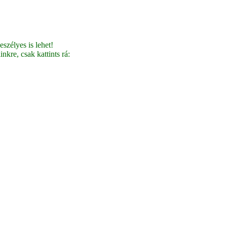
szélyes is lehet!
nkre, csak kattints rá: