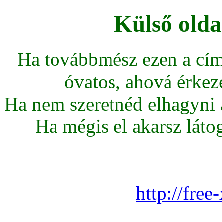
Külső olda
Ha továbbmész ezen a cím
óvatos, ahová érkeze
Ha nem szeretnéd elhagyni az
Ha mégis el akarsz látoga
http://fre