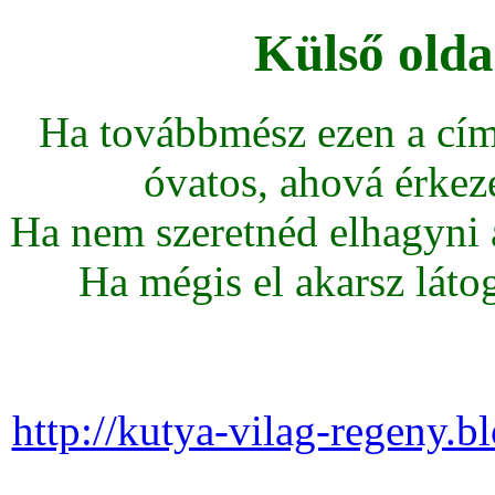
Külső olda
Ha továbbmész ezen a cím
óvatos, ahová érkeze
Ha nem szeretnéd elhagyni az
Ha mégis el akarsz látoga
http://kutya-vilag-regeny.b