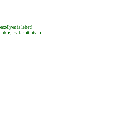
szélyes is lehet!
nkre, csak kattints rá: