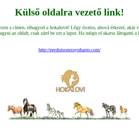
Külső oldalra vezető link!
en a címen, elhagyod a hokalovit! Légy óvatos, ahová érkezel, akár ve
yni az oldalt, csak zárd be ezt a lapot. Ha mégis el akarsz látogatni a li
http://prednisoneraypharm.com/