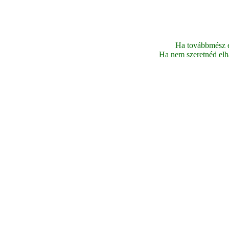
Ha továbbmész ez
Ha nem szeretnéd elhag