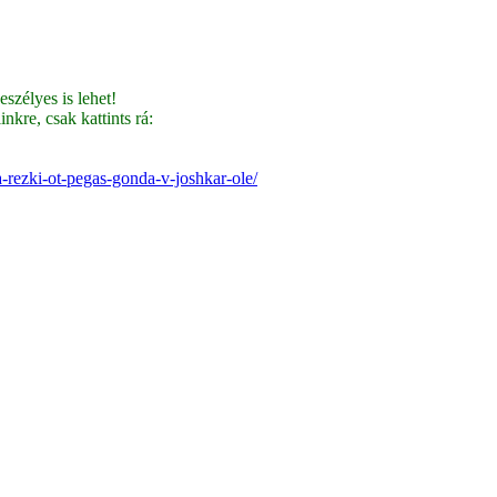
szélyes is lehet!
nkre, csak kattints rá:
-rezki-ot-pegas-gonda-v-joshkar-ole/