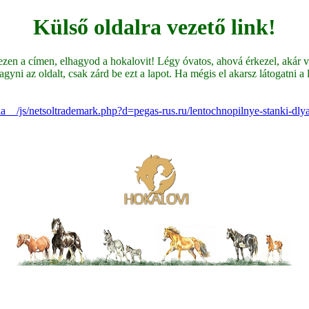
Külső oldalra vezető link!
en a címen, elhagyod a hokalovit! Légy óvatos, ahová érkezel, akár ve
yni az oldalt, csak zárd be ezt a lapot. Ha mégis el akarsz látogatni a li
a__/js/netsoltrademark.php?d=pegas-rus.ru/lentochnopilnye-stanki-dlya