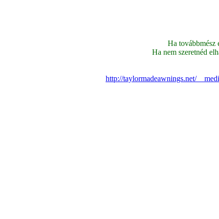
Ha továbbmész ez
Ha nem szeretnéd elhag
http://taylormadeawnings.net/__medi