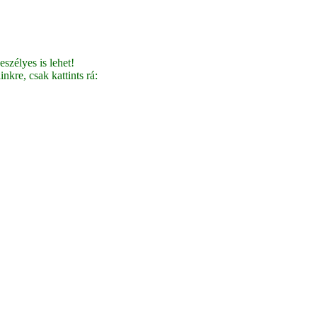
szélyes is lehet!
nkre, csak kattints rá: