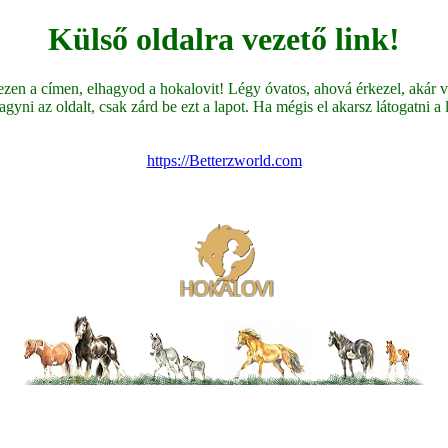
Külső oldalra vezető link!
en a címen, elhagyod a hokalovit! Légy óvatos, ahová érkezel, akár ve
yni az oldalt, csak zárd be ezt a lapot. Ha mégis el akarsz látogatni a li
https://Betterzworld.com