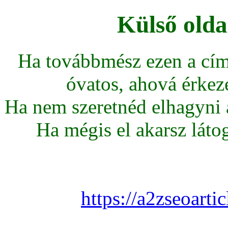
Külső olda
Ha továbbmész ezen a cím
óvatos, ahová érkeze
Ha nem szeretnéd elhagyni az
Ha mégis el akarsz látoga
https://a2zseoart