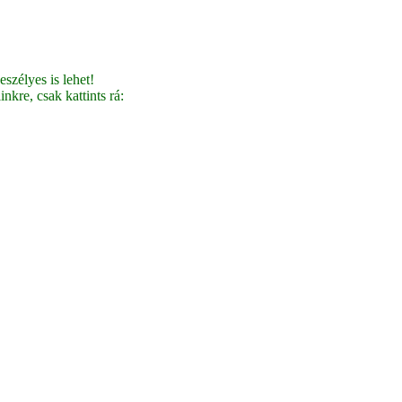
szélyes is lehet!
nkre, csak kattints rá: