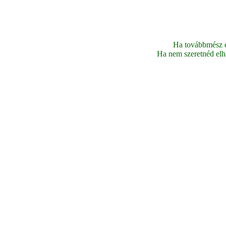
Ha továbbmész ez
Ha nem szeretnéd elhag