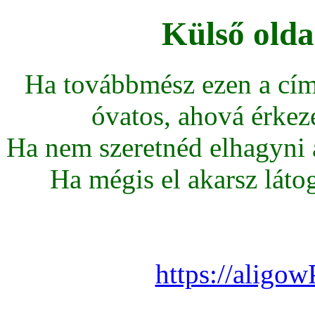
Külső olda
Ha továbbmész ezen a cím
óvatos, ahová érkeze
Ha nem szeretnéd elhagyni az
Ha mégis el akarsz látoga
https://aligo