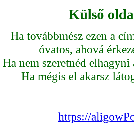
Külső olda
Ha továbbmész ezen a cím
óvatos, ahová érkeze
Ha nem szeretnéd elhagyni az
Ha mégis el akarsz látoga
https://aligowP