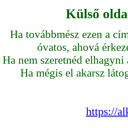
Külső olda
Ha továbbmész ezen a cím
óvatos, ahová érkeze
Ha nem szeretnéd elhagyni az
Ha mégis el akarsz látoga
https://a