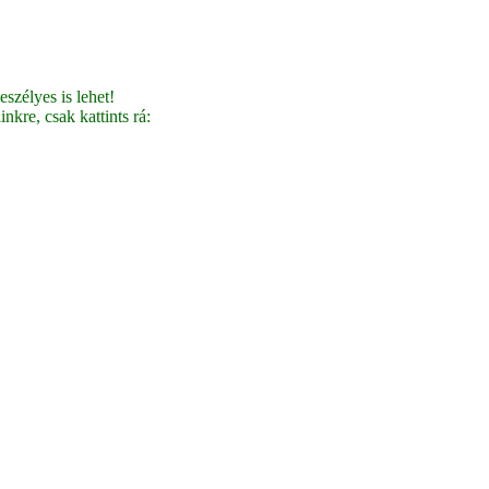
szélyes is lehet!
nkre, csak kattints rá: