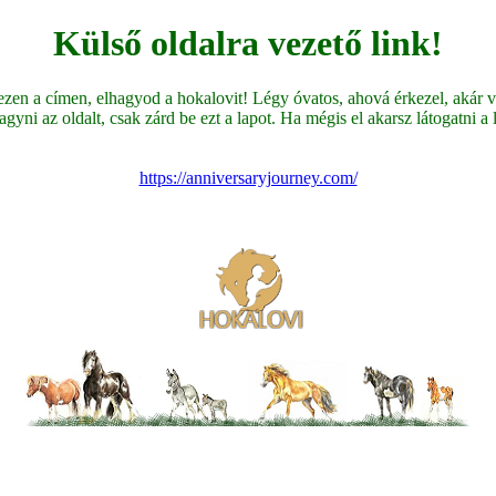
Külső oldalra vezető link!
en a címen, elhagyod a hokalovit! Légy óvatos, ahová érkezel, akár ve
yni az oldalt, csak zárd be ezt a lapot. Ha mégis el akarsz látogatni a li
https://anniversaryjourney.com/