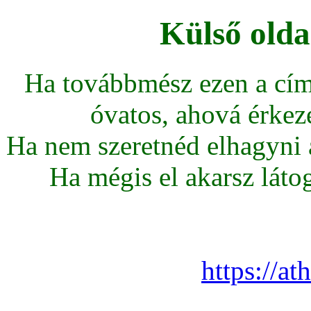
Külső olda
Ha továbbmész ezen a cím
óvatos, ahová érkeze
Ha nem szeretnéd elhagyni az
Ha mégis el akarsz látoga
https://at