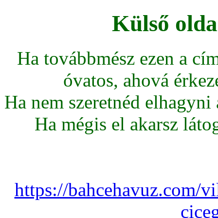
Külső olda
Ha továbbmész ezen a cím
óvatos, ahová érkeze
Ha nem szeretnéd elhagyni az
Ha mégis el akarsz látoga
https://bahcehavuz.com/vi
cice