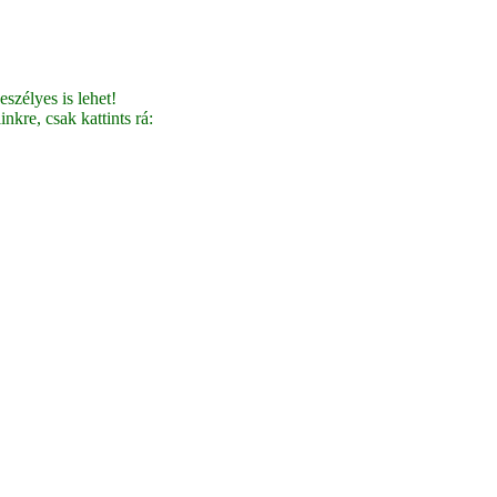
szélyes is lehet!
nkre, csak kattints rá: