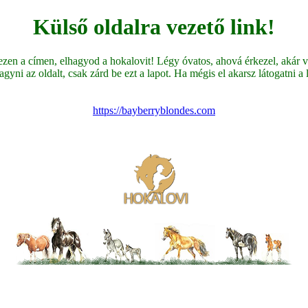
Külső oldalra vezető link!
en a címen, elhagyod a hokalovit! Légy óvatos, ahová érkezel, akár ve
yni az oldalt, csak zárd be ezt a lapot. Ha mégis el akarsz látogatni a li
https://bayberryblondes.com