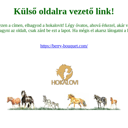
Külső oldalra vezető link!
en a címen, elhagyod a hokalovit! Légy óvatos, ahová érkezel, akár ve
yni az oldalt, csak zárd be ezt a lapot. Ha mégis el akarsz látogatni a li
https://berry-bouquet.com/