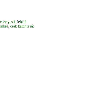
szélyes is lehet!
nkre, csak kattints rá: