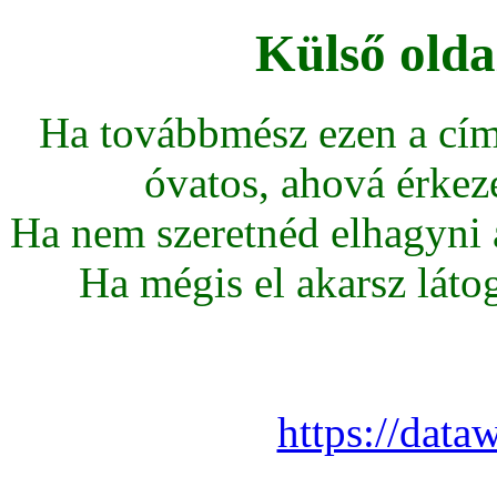
Külső olda
Ha továbbmész ezen a cím
óvatos, ahová érkeze
Ha nem szeretnéd elhagyni az
Ha mégis el akarsz látoga
https://data