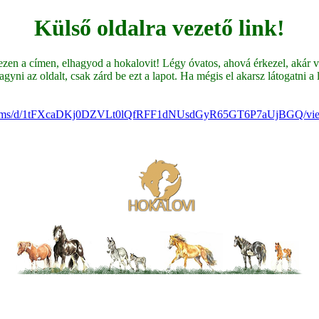
Külső oldalra vezető link!
en a címen, elhagyod a hokalovit! Légy óvatos, ahová érkezel, akár ve
yni az oldalt, csak zárd be ezt a lapot. Ha mégis el akarsz látogatni a li
m/forms/d/1tFXcaDKj0DZVLt0lQfRFF1dNUsdGyR65GT6P7aUjBGQ/viewf