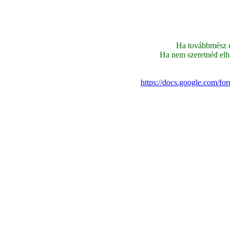
Ha továbbmész ez
Ha nem szeretnéd elhag
https://docs.google.co