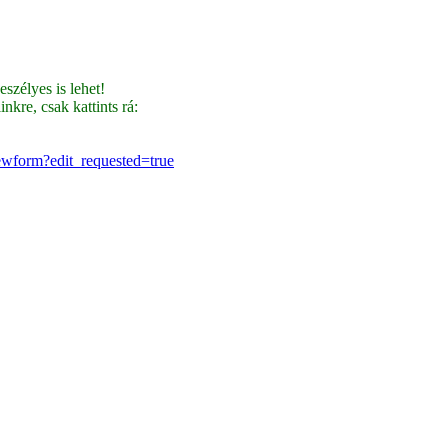
szélyes is lehet!
nkre, csak kattints rá:
orm?edit_requested=true