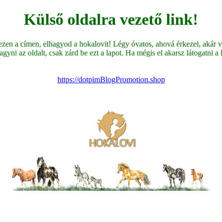
Külső oldalra vezető link!
en a címen, elhagyod a hokalovit! Légy óvatos, ahová érkezel, akár ve
yni az oldalt, csak zárd be ezt a lapot. Ha mégis el akarsz látogatni a li
https://dotpimBlogPromotion.shop