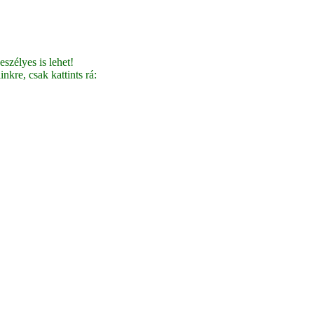
szélyes is lehet!
nkre, csak kattints rá: