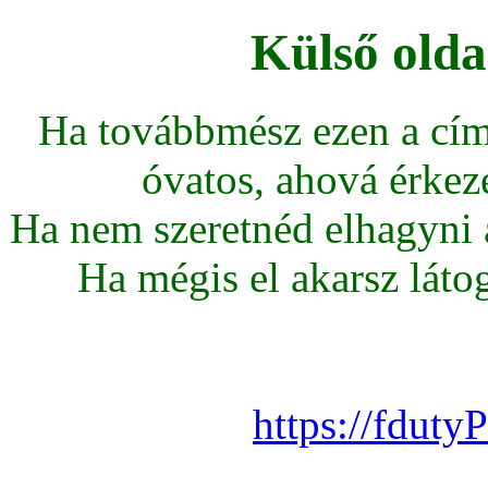
Külső olda
Ha továbbmész ezen a cím
óvatos, ahová érkeze
Ha nem szeretnéd elhagyni az
Ha mégis el akarsz látoga
https://fdut