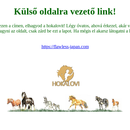
Külső oldalra vezető link!
en a címen, elhagyod a hokalovit! Légy óvatos, ahová érkezel, akár ve
yni az oldalt, csak zárd be ezt a lapot. Ha mégis el akarsz látogatni a li
https://flawless-japan.com