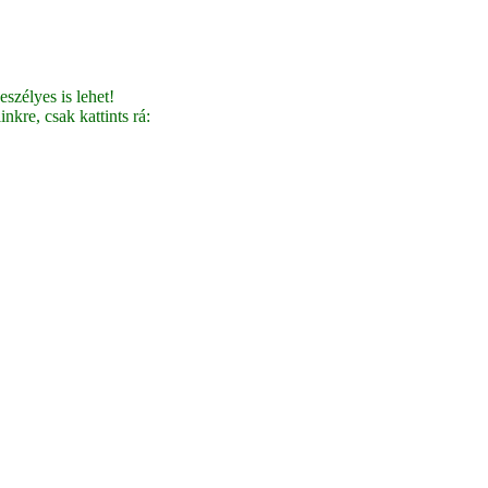
szélyes is lehet!
nkre, csak kattints rá: