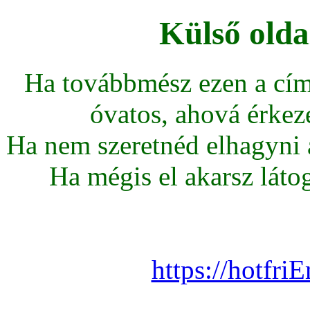
Külső olda
Ha továbbmész ezen a cím
óvatos, ahová érkeze
Ha nem szeretnéd elhagyni az
Ha mégis el akarsz látoga
https://hotfr