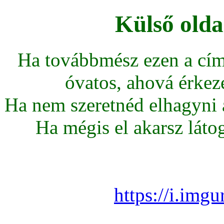
Külső olda
Ha továbbmész ezen a cím
óvatos, ahová érkeze
Ha nem szeretnéd elhagyni az
Ha mégis el akarsz látoga
https://i.img