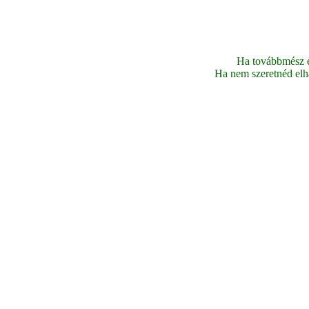
Ha továbbmész ez
Ha nem szeretnéd elhag