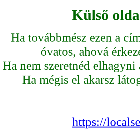
Külső olda
Ha továbbmész ezen a cím
óvatos, ahová érkeze
Ha nem szeretnéd elhagyni az
Ha mégis el akarsz látoga
https://local