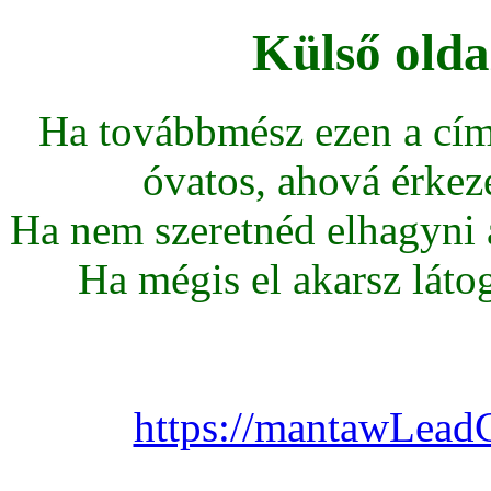
Külső olda
Ha továbbmész ezen a cím
óvatos, ahová érkeze
Ha nem szeretnéd elhagyni az
Ha mégis el akarsz látoga
https://mantawLead