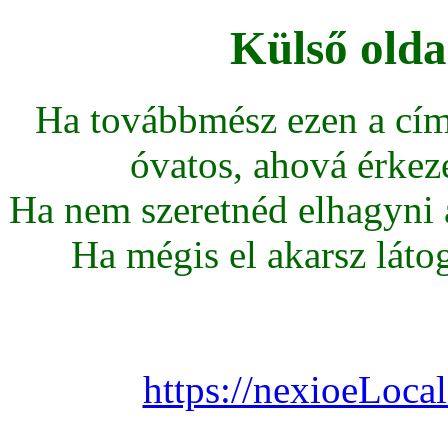
Külső olda
Ha továbbmész ezen a cím
óvatos, ahová érkeze
Ha nem szeretnéd elhagyni az
Ha mégis el akarsz látoga
https://nexioeLoca