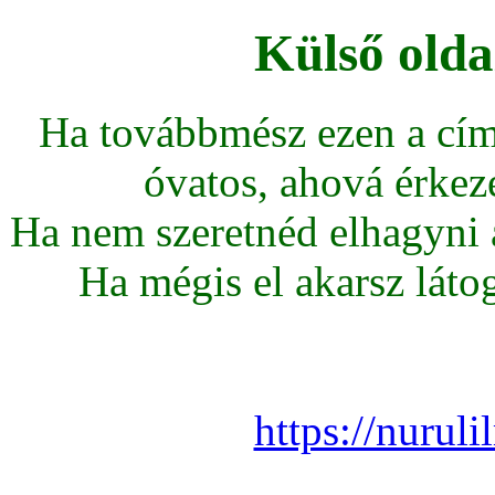
Külső olda
Ha továbbmész ezen a cím
óvatos, ahová érkeze
Ha nem szeretnéd elhagyni az
Ha mégis el akarsz látoga
https://nuruli