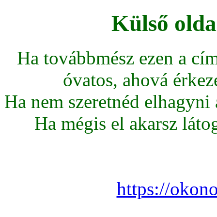
Külső olda
Ha továbbmész ezen a cím
óvatos, ahová érkeze
Ha nem szeretnéd elhagyni az
Ha mégis el akarsz látoga
https://okon