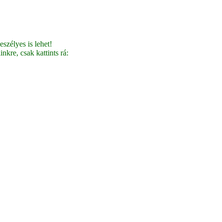
szélyes is lehet!
nkre, csak kattints rá: