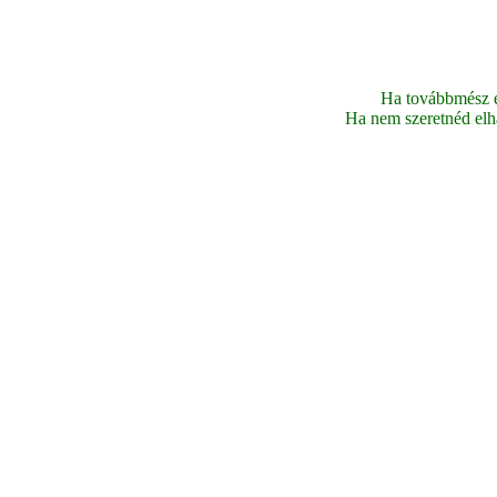
Ha továbbmész ez
Ha nem szeretnéd elhag