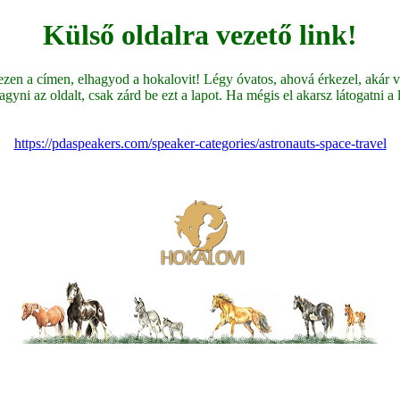
Külső oldalra vezető link!
en a címen, elhagyod a hokalovit! Légy óvatos, ahová érkezel, akár ve
yni az oldalt, csak zárd be ezt a lapot. Ha mégis el akarsz látogatni a li
https://pdaspeakers.com/speaker-categories/astronauts-space-travel