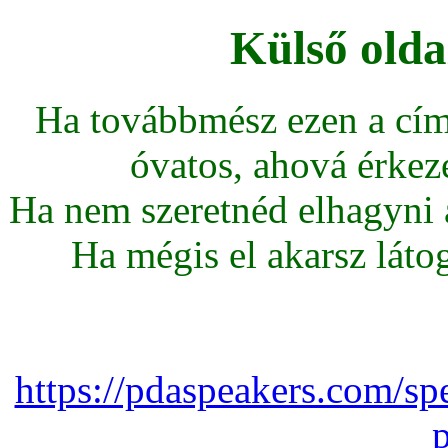
Külső olda
Ha továbbmész ezen a cím
óvatos, ahová érkeze
Ha nem szeretnéd elhagyni az
Ha mégis el akarsz látoga
https://pdaspeakers.com/sp
p