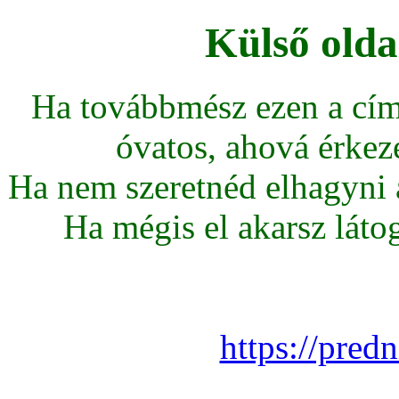
Külső olda
Ha továbbmész ezen a cím
óvatos, ahová érkeze
Ha nem szeretnéd elhagyni az
Ha mégis el akarsz látoga
https://pred