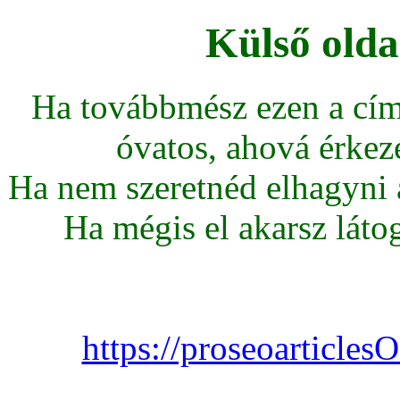
Külső olda
Ha továbbmész ezen a cím
óvatos, ahová érkeze
Ha nem szeretnéd elhagyni az
Ha mégis el akarsz látoga
https://proseoarticle