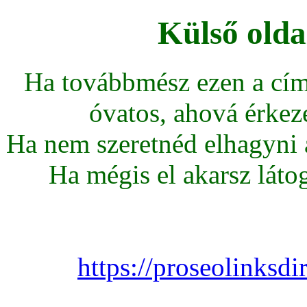
Külső olda
Ha továbbmész ezen a cím
óvatos, ahová érkeze
Ha nem szeretnéd elhagyni az
Ha mégis el akarsz látoga
https://proseolinks